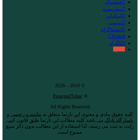
فیسبوک
پینتریست
لینکداین
یوتیوب
اینستاگرام
Twitch
تلگرام
aparat
© 2010 – 2026
PasargadTabac
®
All Rights Reserved
كليه حقوق مادی و معنوی اين تارنما متعلق به
ماسترو رحیمی
و
پاسارگاد تاباک
می باشد کلیه مطالب این تارنما طبق قانون کپی
رایت به ثبت می رسند، لذا استفاده از این مطالب بدون ذکر منبع
ممنوع است