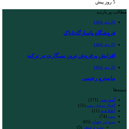
5 روز پیش
مطالب پر بازدید
24 دی 1404
فروشگاه پاسارگادتاباک
25 دی 1404
افزایش پرفروش ترین سیگارت در ترکیه
26 دی 1404
ماسترو رحیمی
دسته‌ها
آموزشی
(171)
اخبار دنیای پیپ
(51)
اطلاعیه
(11)
پیپ
(74)
پیپ در جهان
(65)
پیپ و سفر
(5)