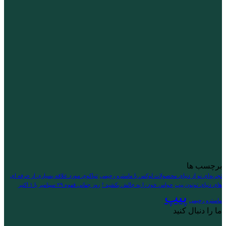
برچسب ها
تجربه‌ای نو از دنیای محصولات لوکس با ماسترو رحیمی
تنباکوی مورد علاقه بسیاری از حرفه ای
های دنیای توتون پیپ
حواس خود را به چالش بکشید !
روز جهانی قهوه ۲۹ سپتامبر یا ۱ اکتبر
پیپ
ماسترو رحیمی
ما را دنبال کنید