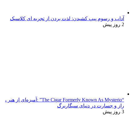
آداب و رسوم پیپ کشیدن: لذت بردن از تجربه ای کلاسیک
2 روز پیش
“The Cigar Formerly Known As Mysterio” :آمیزه‌ای از هنر ،
راز و جسارت در دنیای سیگاربرگ
3 روز پیش