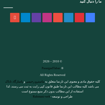
ما را دنبال کنید
فیسبوک
پینتریست
لینکداین
یوتیوب
اینستاگرام
Twitch
تلگرام
aparat
© 2010 – 2026
PasargadTabac
®
All Rights Reserved
كليه حقوق مادی و معنوی اين تارنما متعلق به
ماسترو رحیمی
و
پاسارگاد تاباک
می باشد کلیه مطالب این تارنما طبق قانون کپی رایت به ثبت می رسند، لذا
استفاده از این مطالب بدون ذکر منبع ممنوع است
طراحی و توسعه -
Rahmani-web