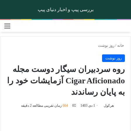
بررسی پیپ و اخبار دنیای پیپ
تغییر پوسته
منو
جستجو برا
خانه
/
روز نوشت
روز نوشت
روه سردبیران سیگار دوست مجله
Cigar Aficionado آزمایشات خود را
به پایان رساندند
هرکول
ا
1 دی 1403
0
604
زمان تقریبی مطالعه 2 دقیقه
ر
س
ا