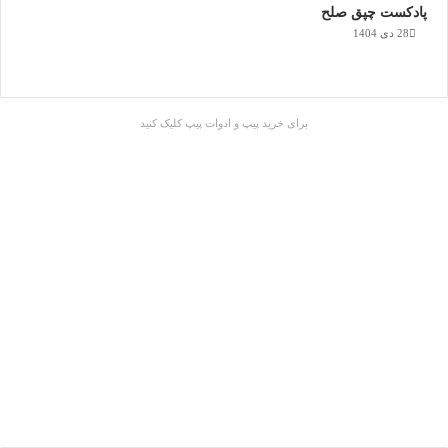
پادکست چپق صلح
28 دی 1404
برای خرید پیپ و ادوات پیپ کلیک کنید