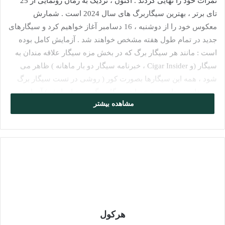
نمرات خود را نهایی کردند . اکنون ، نزدیک به زمان رونمایی از 25
تای برتر ، بهترین سیگاربرگ های سال 2024 است . شمارش
معکوس خود را از دوشنبه ، 16 دسامبر آغاز خواهیم کرد و سیگارهای
جدید در تمام طول هفته مشخص خواهند شد . آزمایش کامل بوده
است : مانند هر سیگار برگ که در بخش مزه سیگار علاقه مندان به
سیگار (و Cigar Insider ، خبرنامه سیگار دو بار ماهانه ) ظاهر می
شود ، همه این سیگارها بصورت کور ( روشی در تست سیگار برگ
بدون دانستن نام و مشخصات سیگار برگ مورد ازمایش ) آزمایش
مشاهده بیشتر
شده اند . این بدان معناست که آنها توسط هماهنگ کننده مزه ما
خریداری شده اند ، با داشتن کدی که فقط او می داند ، نوارهای آنها
را برداشته و سپس با یک برچسب عمومی که هویت سیگار را پنهان
می کند ، دوباره باند شده اند . سپس سیگارها به گروه چشایی
ویراستاران داده می‌شود ( هماهنگ‌کننده عضو پانل نیست، زیرا او کد
را دارد ) و چشنده‌ها بدون دانستن نام ، کشور مبدا ، ترکیب تنباکو ،
قیمت یا بدون دانستن سیگار برگ‌ها را بصورت کور ارزیابی می‌کنند
بدون هر گونه اطلاعات پیش داوری دیگر در مورد سیگاربرگ . سپس
به سیگاربرگ ها نمره داده می شود .
هرکول