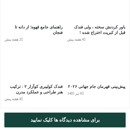
ی
آژانس دیجیتال ماسترو رحیمی
ی
ب
با
پادکست های رادیو اسموک
, تدخین خود را عمیق تر حس کنید !
ا
باور کردنش سخته ، ولی فندک
راهنمای جامع قهوه؛ از دانه تا
ت
قبل از کبریت اختراع شده !
فنجان
ر
4 هفته پیش
2 هفته پیش
ک
کپی لینک
ی
ب
ی
ج
س
و
ر
پیش‌بینی قهرمان جام جهانی ۲۰۲۶
فندک کولیبری کوآزار ۲ : ترکیب
ت
هنر طراحی و عملکرد مدرن
6 تیر 1405
ر
4 هفته پیش
ب
ا
ز
برای مشاهده دیدگاه ها کلیک نمایید
م
ی