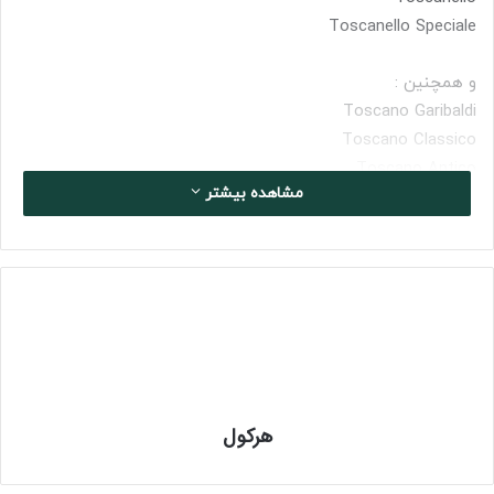
Toscanello Speciale
و همچنین :
Toscano Garibaldi
Toscano Classico
Toscano Antico
مشاهده بیشتر
شده است .
علاوه بر این ، سری Aroma نیز وجود دارد که اسموکی سبک تر و با
طراوت تری را با طعم هایی مانند آنیس ، کافه ، فوندنته ، گراپا ،
موکا و وانیل ارائه می کند .
ژورنال بررسی سیگاربرگ های ایران و
جهان
هرکول
همین امروز عضو انجمن سفر و پیپ شوید