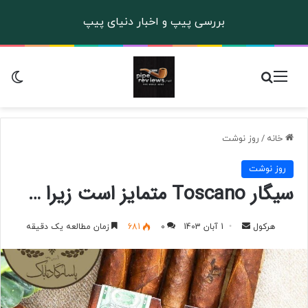
بررسی پیپ و اخبار دنیای پیپ
منو
جستجو برای
تغ
خانه
/
روز نوشت
روز نوشت
سیگار Toscano متمایز است زیرا …
هرکول
ا
1 آبان 1403
0
681
زمان مطالعه یک دقیقه
ر
س
ا
ل