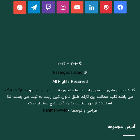
فیسبوک
پینتریست
لینکداین
یوتیوب
اینستاگرام
Twitch
تلگرام
aparat
© 2010 – 2026
PasargadTabac
®
All Rights Reserved
كليه حقوق مادی و معنوی اين تارنما متعلق به
ماسترو رحیمی
و
پاسارگاد تاباک
می باشد کلیه مطالب این تارنما طبق قانون کپی رایت به ثبت می رسند، لذا
استفاده از این مطالب بدون ذکر منبع ممنوع است
طراحی و توسعه -
Rahmani-web
آدرس مجموعه