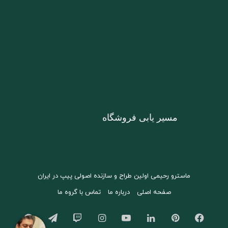
مسیر یابی فروشگاه
ماسترو رحیمی اولین طراح و سازنده اصولی پیپ در ایران
صفحه اصلی
درباره ما
تماس با گروه ما
فیسبوک
پینتریست
لینکداین
یوتیوب
اینستاگرام
Twitch
تلگرام
aparat