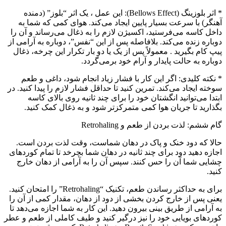
* اثر بلوزینگ (Bellows Effect): این عمل ، یک اثر “بلوز” (دمنده
آهنگر) با سرعت بسیار پایین ایجاد می‌کند. هوای کمی که شما به
داخل کاسه می‌فرستید، اکسیژن لازم را به ذغال می‌رساند و آن را
دوباره زنده می‌کند. بلافاصله پس از این “نفس”، دوباره به آرامی از
پیپ کام بگیرید . معمولاً پس از یک یا دو بار تکرار این چرخه، ذغال
دوباره به حالت پایدار و آرام خود برمی‌گردد.
* نکته کلیدی: اگر این کار با فشار زیاد انجام شود، داغی و طعم
سوخته ایجاد می‌کند. تمرین کنید تا حداقل فشار لازم را پیدا کنید. در
ابتدا می‌توانید انگشتان خود را برای چند ثانیه روی بالای کاسه
بگذارید تا جریان هوا کمی متمرکزتر شود و به ذغال کمک کنید.
گام ششم: لذت بردن از طعم و Retrohaling
حالا که دود خنک و پاک در دهان شماست، وقت لذت بردن است.
اجازه دهید دود برای چند ثانیه در دهان شما بچرخد تا تمام کوردهای
چشایی شما آن را حس کنند. سپس آن را به آرامی از دهان خارج
کنید.
برای به حداکثر رساندن طعم، تکنیک “Retrohaling” را امتحان کنید.
یعنی پس از خارج کردن بخشی از دود از دهان، مقدار کمی از آن را
به آرامی از طریق بینی بیرون دهید. این کار به شما اجازه می‌دهد تا
کوردهای بویایی خود را نیز درگیر کنید و طیف کاملی از طعم و عطر