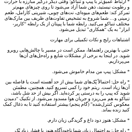
* ارتباط عمیق‌تر با پیپ و تنباکو: وقتی دیگر درگیر مبارزه با حرارت
و رطوبت نیستید، ذهن شما آزاد می‌شود تا روی چیزهای مهم‌تر
تمرکز کند: طعم‌های میوه‌ای، نت‌های چوبی، شیرینی کارامل، طعم
زمینی و… شما شروع به تشخیص تفاوت‌های ظریف بین مارک‌های
مختلف تنباکو می‌کنید. رابطه شما با پیپتان از یک رابطه “کاربر-
ابزار” به یک “همکاری” تبدیل می‌شود.
اشتباهات رایج و نکات تکمیلی برای مهارت
حتی با بهترین راهنماها، ممکن است در مسیر با چالش‌هایی روبرو
شوید. در اینجا به برخی از مشکلات شایع و راه‌حل‌های آن‌ها
می‌پردازیم.
* مشکل: پیپ من مدام خاموش می‌شود.
* راه حل: احتمالاً پُک‌های شما بیش از حد آهسته است یا فاصله بین
آن‌ها زیاد است. ریتم خود را کمی تسریع کنید. همچنین، مطمئن
شوید که پیپ را به درستی پر کرده‌اید. اگر بیش از حد شل باشد،
تنباکو به هم می‌ریزد و جریان هوا مسدود می‌شود. از تکنیک “دمیدن
معکوس کنترل‌شده” (گام پنجم) بیشتر استفاده کنید تا به ذغال کمک
کنید زنده بماند.
* مشکل: هنوز دود داغ و گزیدگی زبان دارم.
* راه حل: به احتمال زیاد، شما ناخودآگاه هنوز با فشار زیاد پُک