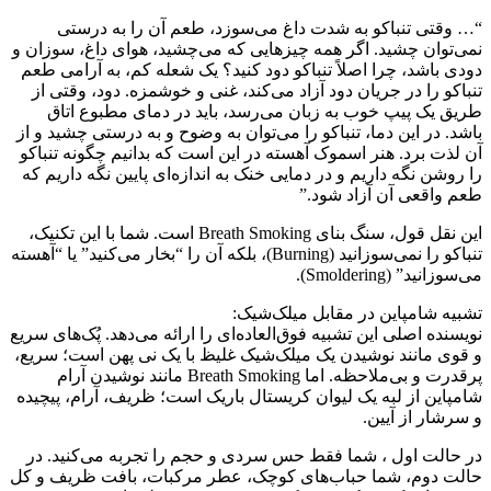
“… وقتی تنباکو به شدت داغ می‌سوزد، طعم آن را به درستی
نمی‌توان چشید. اگر همه چیزهایی که می‌چشید، هوای داغ، سوزان و
دودی باشد، چرا اصلاً تنباکو دود کنید؟ یک شعله کم، به آرامی طعم
تنباکو را در جریان دود آزاد می‌کند، غنی و خوشمزه. دود، وقتی از
طریق یک پیپ خوب به زبان می‌رسد، باید در دمای مطبوع اتاق
باشد. در این دما، تنباکو را می‌توان به وضوح و به درستی چشید و از
آن لذت برد. هنر اسموک آهسته در این است که بدانیم چگونه تنباکو
را روشن نگه داریم و در دمایی خنک به اندازه‌ای پایین نگه داریم که
طعم واقعی آن آزاد شود.”
این نقل قول، سنگ بنای Breath Smoking است. شما با این تکنیک،
تنباکو را نمی‌سوزانید (Burning)، بلکه آن را “بخار می‌کنید” یا “آهسته
می‌سوزانید” (Smoldering).
تشبیه شامپاین در مقابل میلک‌شیک:
نویسنده اصلی این تشبیه فوق‌العاده‌ای را ارائه می‌دهد. پُک‌های سریع
و قوی مانند نوشیدن یک میلک‌شیک غلیظ با یک نی پهن است؛ سریع،
پرقدرت و بی‌ملاحظه. اما Breath Smoking مانند نوشیدن آرام
شامپاین از لبه یک لیوان کریستال باریک است؛ ظریف، آرام، پیچیده
و سرشار از آیین.
در حالت اول ، شما فقط حس سردی و حجم را تجربه می‌کنید. در
حالت دوم، شما حباب‌های کوچک، عطر مرکبات، بافت ظریف و کل