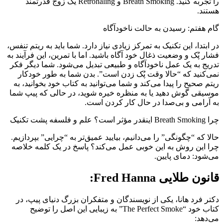
را تجربه کنید. Breath Smoking و Retrohaling یک زوج قدرتمند
هستند.
گام هفتم: رسیدن به حالت ناخودآگاه
در ابتدا، این تکنیک به تمرکز زیادی نیاز دارد. شما باید به ریتم تنفس،
فشار پُک و وضعیت ذغال خود آگاه باشید. اما با تمرین، این فرآیند به
تدریج به یک عمل ناخودآگاه و طبیعی تبدیل می‌شود. شما دیگر فکر
نمی‌کنید که “حالا وقت پُک زدن است”. بدن شما به طور خودکار
ریتم صحیح را پیدا می‌کند و شما می‌توانید به کتاب خود بخوانید، به
موسیقی گوش دهید یا به منظره خیره شوید، در حالی که پیپ شما
به آرامی و بی‌صدا در حال کار کردن است.
چرا Breath Smoking اینقدر مؤثر است؟ علم و فلسفه پشت تکنیک
حالا که “چگونگی” را می‌دانیم، بیایید عمیق‌تر به “چرایی” بپردازیم.
چرا این روش به این خوبی عمل می‌کند؟ پاسخ در یک کلمه خلاصه
می‌شود: دمای پایین.
قانون طلایی Fred Hanna:
دکتر فرد هانا، یکی از نویسندگان و متفکران بزرگ دنیای پیپ، در
کتاب خود “The Perfect Smoke” به زیبایی این اصل را توضیح
می‌دهد: