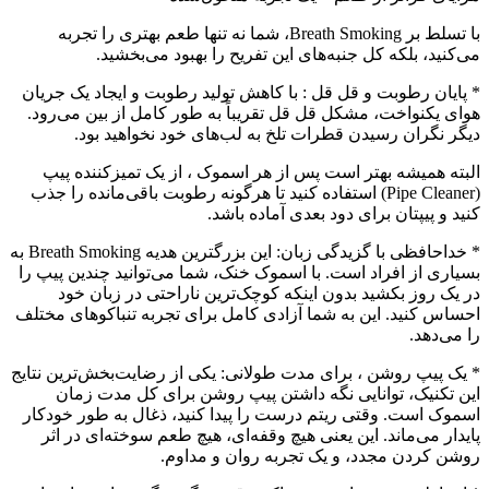
با تسلط بر Breath Smoking، شما نه تنها طعم بهتری را تجربه
می‌کنید، بلکه کل جنبه‌های این تفریح را بهبود می‌بخشید.
* پایان رطوبت و قل قل : با کاهش تولید رطوبت و ایجاد یک جریان
هوای یکنواخت، مشکل قل قل تقریباً به طور کامل از بین می‌رود.
دیگر نگران رسیدن قطرات تلخ به لب‌های خود نخواهید بود.
البته همیشه بهتر است پس از هر اسموک ، از یک تمیزکننده پیپ
(Pipe Cleaner) استفاده کنید تا هرگونه رطوبت باقی‌مانده را جذب
کنید و پیپتان برای دود بعدی آماده باشد.
* خداحافظی با گزیدگی زبان: این بزرگترین هدیه Breath Smoking به
بسیاری از افراد است. با اسموک خنک، شما می‌توانید چندین پیپ را
در یک روز بکشید بدون اینکه کوچک‌ترین ناراحتی در زبان خود
احساس کنید. این به شما آزادی کامل برای تجربه تنباکوهای مختلف
را می‌دهد.
* یک پیپ روشن ، برای مدت طولانی: یکی از رضایت‌بخش‌ترین نتایج
این تکنیک، توانایی نگه داشتن پیپ روشن برای کل مدت زمان
اسموک است. وقتی ریتم درست را پیدا کنید، ذغال به طور خودکار
پایدار می‌ماند. این یعنی هیچ وقفه‌ای، هیچ طعم سوخته‌ای در اثر
روشن کردن مجدد، و یک تجربه روان و مداوم.