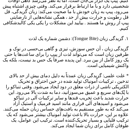
کنیم. پیپ یک ابزار بی‌جان است، اما به نظر می‌رسد گاهی اوقات
شخصیتی دارد و با ما ارتباط برقرار می‌کند. وقتی چیزی اشتباه پیش
می‌رود، پیپ به زبان خودش با ما صحبت می‌کند: زبان گزیدگی، قل
قل رطوبت و حرارت بیش از حد ، همگی نشانه‌هایی از نارضایتی
پیپ از روش ما هستند . بیایید این مشکلات را یکی یکی کالبدشکافی
کنیم.
۱. گزیدگی زبان (Tongue Bite): دشمن شماره یک لذت
گزیدگی زبان ، آن حس سوزش، تیزی و گاهی بی‌حسی در نوک و
طرفین زبان است که می‌تواند لذت از پیپ را برای ساعت‌ها یا حتی
یک روز کامل از بین ببرد. این پدیده صرفاً یک حس بد نیست، بلکه یک
واکنش شیمیایی است.
* علت علمی: گزیدگی زبان عمدتاً به دلیل دمای بیش از حد بالای
تدخین ، ترکیبات آمونیاک تولید شده در حین احتراق و تحریک
الکتریکی ناشی از ذرات معلق در دود ایجاد می‌شود. وقتی تنباکو را
با پُک‌های سریع و عمیق می‌سوزانید، دما به شدت بالا می‌رود. این
حرارت شدید باعث تخریب قندها و سایر ترکیبات آلی در تنباکو
می‌شود و اسیدهای آلی فراری مانند اسید فرمیک و استیک آزاد
می‌کند که به طور مستقیم به بافت‌های حساس زبان حمله می‌کنند.
علاوه بر این، حرارت بالا باعث تولید آمونیاک بیشتر می‌شود که یک
ترکیب قلیایی و بسیار تحریک‌کننده است. ترکیب این عوامل، یک
طوفان کامل برای زبان شما ایجاد می‌کند.