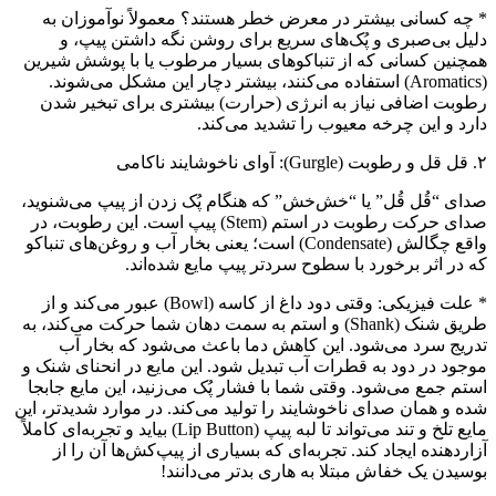
* چه کسانی بیشتر در معرض خطر هستند؟ معمولاً نوآموزان به
دلیل بی‌صبری و پُک‌های سریع برای روشن نگه داشتن پیپ، و
همچنین کسانی که از تنباکوهای بسیار مرطوب یا با پوشش شیرین
(Aromatics) استفاده می‌کنند، بیشتر دچار این مشکل می‌شوند.
رطوبت اضافی نیاز به انرژی (حرارت) بیشتری برای تبخیر شدن
دارد و این چرخه معیوب را تشدید می‌کند.
۲. قل قل و رطوبت (Gurgle): آوای ناخوشایند ناکامی
صدای “قُل قُل” یا “خش‌خش” که هنگام پُک زدن از پیپ می‌شنوید،
صدای حرکت رطوبت در استم (Stem) پیپ است. این رطوبت، در
واقع چگالش (Condensate) است؛ یعنی بخار آب و روغن‌های تنباکو
که در اثر برخورد با سطوح سردتر پیپ مایع شده‌اند.
* علت فیزیکی: وقتی دود داغ از کاسه (Bowl) عبور می‌کند و از
طریق شنک (Shank) و استم به سمت دهان شما حرکت می‌کند، به
تدریج سرد می‌شود. این کاهش دما باعث می‌شود که بخار آب
موجود در دود به قطرات آب تبدیل شود. این مایع در انحنای شنک و
استم جمع می‌شود. وقتی شما با فشار پُک می‌زنید، این مایع جابجا
شده و همان صدای ناخوشایند را تولید می‌کند. در موارد شدیدتر، این
مایع تلخ و تند می‌تواند تا لبه پیپ (Lip Button) بیاید و تجربه‌ای کاملاً
آزاردهنده ایجاد کند. تجربه‌ای که بسیاری از پیپ‌کش‌ها آن را از
بوسیدن یک خفاش مبتلا به هاری بدتر می‌دانند!