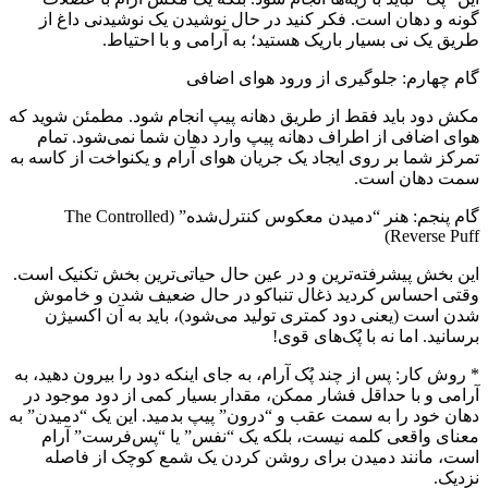
گونه و دهان است. فکر کنید در حال نوشیدن یک نوشیدنی داغ از
طریق یک نی بسیار باریک هستید؛ به آرامی و با احتیاط.
گام چهارم: جلوگیری از ورود هوای اضافی
مکش دود باید فقط از طریق دهانه پیپ انجام شود. مطمئن شوید که
هوای اضافی از اطراف دهانه پیپ وارد دهان شما نمی‌شود. تمام
تمرکز شما بر روی ایجاد یک جریان هوای آرام و یکنواخت از کاسه به
سمت دهان است.
گام پنجم: هنر “دمیدن معکوس کنترل‌شده” (The Controlled
Reverse Puff)
این بخش پیشرفته‌ترین و در عین حال حیاتی‌ترین بخش تکنیک است.
وقتی احساس کردید ذغال تنباکو در حال ضعیف شدن و خاموش
شدن است (یعنی دود کمتری تولید می‌شود)، باید به آن اکسیژن
برسانید. اما نه با پُک‌های قوی!
* روش کار: پس از چند پُک آرام، به جای اینکه دود را بیرون دهید، به
آرامی و با حداقل فشار ممکن، مقدار بسیار کمی از دود موجود در
دهان خود را به سمت عقب و “درون” پیپ بدمید. این یک “دمیدن” به
معنای واقعی کلمه نیست، بلکه یک “نفس” یا “پس‌فرست” آرام
است، مانند دمیدن برای روشن کردن یک شمع کوچک از فاصله
نزدیک.