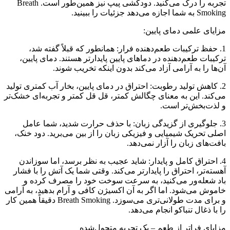
تجربه را درک می‌کنید. دودکشی پیپ نیز همین‌طور است. Breath
Smoking به شما اجازه می‌دهد جزئیات را ببینید.
مزایای علمی دمای پایین:
1. حفظ ترکیبات طعم‌دهنده فرار: همانطور که قبلاً گفته شد،
ترکیبات طعم‌دهنده در دماهای پایین پایدارتر هستند. دمای پایین،
آن‌ها را به آرامی آزاد می‌کند بدون اینکه تخریب شوند.
2. کاهش تولید رطوبت: احتراق در دمای پایین، بخار آب کمتری تولید
می‌کند. این به معنای چگالش کمتر، قل قل کمتر و تجربه‌ای خشک‌تر
و لذت‌بخش‌تر است.
3. جلوگیری از گزیدگی زبان: با حذف حرارت شدید، شما عامل
اصلی تحریک شیمیایی و فیزیکی زبان را از بین می‌برید. دود خنک،
بافت‌های زبان را آزار نمی‌دهد.
4. احتراق کامل و پایدار: شاید عجیب به نظر برسد، اما سوزاندن
آهسته‌تر، احتراق را پایدارتر می‌کند. وقتی شما یک آتش را با فشار
باد شعله‌ور می‌کنید، به سرعت سوخت خود را مصرف کرده و
خاموش می‌شود. اما اگر به آن اکسیژن کافی و آرام بدهید، به آرامی
و برای مدت طولانی‌تری می‌سوزد. Breath Smoking دقیقاً همین کار
را با ذغال تنباکو انجام می‌دهد.
مزایای فراتر از طعم – یک تجربه متحول‌شده