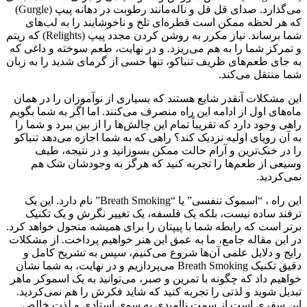
می‌گذارد. صدای قل قل و ناله‌مانند رطوبت در دهانه پیپ (Gurgle)
که هر لحظه ممکن است قطره‌ای تلخ و ناخوشایند را به لب‌های
شما برساند. نیاز مکرر به روشن کردن مجدد پیپ (Relights) که ریتم
و تمرکز شما را به هم می‌ریزد. و در نهایت، طعم سوخته و داغی که
به جای طعم‌های ظریف تنباکو، تنها حسی از گرمای شدید را به زبان
شما منتقل می‌کند.
این مشکلات آنقدر شایع هستند که بسیاری از نوآموزان را در همان
ماه‌های اول از ادامه این راه منصرف می‌کنند. اما اگر به شما بگویم
راهی وجود دارد که تقریباً تمام این چالش‌ها را از بین ببرد و شما را
به آن رویای اولیه نزدیک کند؟ راهی که به شما اجازه می‌دهد تنباکو
را در خنک‌ترین و آرام‌ حالت ممکن بسوزانید و در نتیجه، طیف
وسیعی از طعم‌ها را تجربه کنید که هرگز به وجودشان شک هم
نمی‌کردید.
این راه ، “اسموک تنفسی” یا “Breath Smoking” نام دارد. این یک
ترفند ساده نیست، بلکه یک فلسفه، یک تغییر نگرش و یک تکنیک
برتر است که رابطه شما با پیپتان را برای همیشه متحول خواهد کرد.
در این مقاله جامع، ما به عمق این هنر خواهیم پرداخت. از مشکلات
رایج و دلایل علمی آن‌ها شروع می‌کنیم، سپس به تشریح کامل و
دقیق تکنیک Breath Smoking می‌پردازیم و در نهایت، به شما نشان
خواهیم داد که چگونه با تمرین و صبر، می‌توانید به یک اسموکر ماهر
تبدیل شوید و لذتی را تجربه کنید که شاید فکرش را هم نمی‌کردید.
این سفری است از سمت ناامیدی به سوی استادی و لذت خالص.