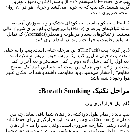
پیپ‌های Petersen با سیستم their’s) و سوراخ‌کاری دقیق، بهترین
گزینه هستند. یک پیپ که به خوبی می‌کشد و جریان هوا در آن روان
است، ضروری است.
2. انتخاب تنباکو مناسب: تنباکوهای خشک‌تر و با سوزش آهسته،
مانند تنباکوهای ورقه‌ای (Flake) یا ویرجینیای بالغ ، برای شروع عالی
هستند. از تنباکوهای بسیار مرطوب و معطر (Aromatics) که تمایل
به تولید رطوبت و حرارت دارند، در ابتدا دوری کنید.
3. پر کردن پیپ (The Pack): این مرحله حیاتی است. پیپ را نه خیلی
سفت و نه خیلی شل پر کنید. یک روش خوب، روش سه‌لایه است :
لایه اول را کمی شل، لایه دوم را کمی سفت‌تر و لایه آخر را کمی
سفت‌تر از لایه دوم. هدف این است که احساس کنید “یک اسفنج
مقاوم” را فشار می‌دهید؛ باید مقاومت داشته باشد اما امکان عبور
هوا وجود داشته باشد.
مراحل تکنیک Breath Smoking:
گام اول: قرارگیری پیپ
پیپ باید در تمام طول دودکشی در دهان شما باقی بماند، چه بین
دندان‌ها (Clenching) و چه در دست. این قرارگیری برای حفظ ثبات
و ایجاد ریتمی یکپارچه ضروری است. وقتی پیپ را مدام از دهان
خارج و داخل می‌کنید، این ریتم شکسته می‌شود و دمای دهان شما