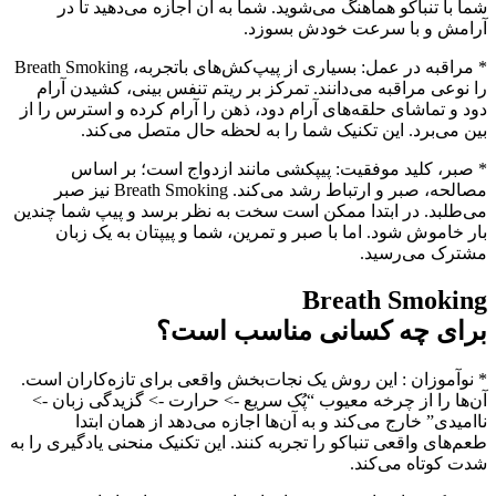
شما با تنباکو هماهنگ می‌شوید. شما به آن اجازه می‌دهید تا در
آرامش و با سرعت خودش بسوزد.
* مراقبه در عمل: بسیاری از پیپ‌کش‌های باتجربه، Breath Smoking
را نوعی مراقبه می‌دانند. تمرکز بر ریتم تنفس بینی، کشیدن آرام
دود و تماشای حلقه‌های آرام دود، ذهن را آرام کرده و استرس را از
بین می‌برد. این تکنیک شما را به لحظه حال متصل می‌کند.
* صبر، کلید موفقیت: پیپکشی مانند ازدواج است؛ بر اساس
مصالحه، صبر و ارتباط رشد می‌کند. Breath Smoking نیز صبر
می‌طلبد. در ابتدا ممکن است سخت به نظر برسد و پیپ شما چندین
بار خاموش شود. اما با صبر و تمرین، شما و پیپتان به یک زبان
مشترک می‌رسید.
Breath Smoking
برای چه کسانی مناسب است؟
* نوآموزان : این روش یک نجات‌بخش واقعی برای تازه‌کاران است.
آن‌ها را از چرخه معیوب “پُک سریع -> حرارت -> گزیدگی زبان ->
ناامیدی” خارج می‌کند و به آن‌ها اجازه می‌دهد از همان ابتدا
طعم‌های واقعی تنباکو را تجربه کنند. این تکنیک منحنی یادگیری را به
شدت کوتاه می‌کند.