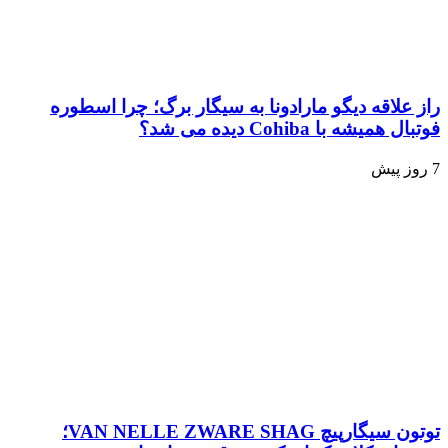
راز علاقه دیگو مارادونا به سیگار برگ؛ چرا اسطوره
فوتبال همیشه با Cohiba دیده می شد؟
7 روز پیش
توتون سیگارپیچ VAN NELLE ZWARE SHAG؛