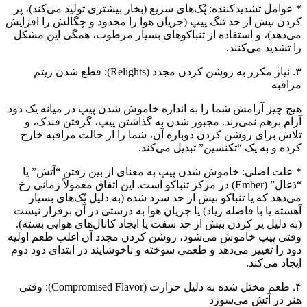
* عوامل تشدیدکننده: پُک‌های سریع (بخار بیشتری تولید می‌کند)، پر
کردن بیش از حد تنگ پیپ (جریان هوا را محدود و چگالش را افزایش
می‌دهد)، و استفاده از تنباکوهای بسیار مرطوب، همگی این مشکل
را تشدید می‌کنند.
۳. نیاز مکرر به روشن کردن مجدد (Relights): قطع شدن ریتم
مراقبه
هیچ چیز آرامش شما را به اندازه خاموش شدن پیپ در میانه یک دود
آرام برهم نمی‌زند. مجبور شدن به گذاشتن پیپ، گرفتن فندک، و
تلاش برای روشن کردن دوباره آن، شما را از حالت مراقبه خارج
کرده و به یک “تکنسین” تبدیل می‌کند.
* علت اصلی: خاموش شدن پیپ به معنای از بین رفتن “آتش” یا
“ذغال” (Ember) در مرکز تنباکو است. این اتفاق معمولاً زمانی رخ
می‌دهد که یا تنباکو بیش از حد سرد شده (به دلیل پُک‌های بسیار
آهسته یا با فاصله زیاد) یا جریان هوا به درستی در آن برقرار نیست
(به دلیل پر کردن بیش از حد سفت یا ایجاد کانال‌های هوایی بسته).
وقتی پیپ خاموش می‌شود، روشن کردن مجدد آن اغلب طعم اولیه
دود را تغییر می‌دهد و طعمی سوخته و ناخوشایند در ابتدای دود دوم
ایجاد می‌کند.
۴. طعم مختل شده به دلیل حرارت (Compromised Flavor): وقتی
هنر در آتش می‌سوزد