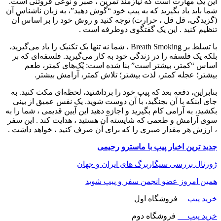
این یک مهارت است که نیازمند تمرین ، صبر و نوعی فروتنی است.
شما باید یاد بگیرید که به پیپ خود “گوش دهید”، به زبان ناشناس آن
(گزیدگی، قل قل ، حرارت) توجه کنید و روش خود را بر اساس آن
تنظیم کنید . این یک گفتگوی دوطرفه است .
با تسلط بر Breath Smoking ، شما نه تنها یک تکنیک را یاد می‌گیرید،
بلکه یک فلسفه را در زندگی خود به کار می‌گیرید. فلسفه‌ای که بر
اساس “کمتر، بیشتر است” بنا شده است: پُک‌های کمتر، طعم
بیشتر؛ عجله کمتر، لذت بیشتر؛ تلاش کمتر، آرامش بیشتر.
بنابراین، دفعه بعد که پیپ خود را برداشتید، لحظه‌ای مکث کنید. به
جای اینکه با آن بجنگید، با آن دوست شوید. یک نفس عمیق از بینی
بکشید، به آرامی کام بگیرید و اجازه دهید این آیین قدیمی ، شما را به
سوی آرامش و طعمی که شایسته آن هستید ، هدایت کند . این سفر
، ارزش هر مقدار صبری را که برای آن صرف کنید ، خواهد داشت .
جدید ترین اخبار پیپ با ماسترو رحیمی
ژورنال بررسی سیگاربرگ های ایران و جهان
همین امروز عضو انجمن سفر و پیپ شوید
خرید پیپ
فروشگاه اول
خرید پیپ
فروشگاه دوم