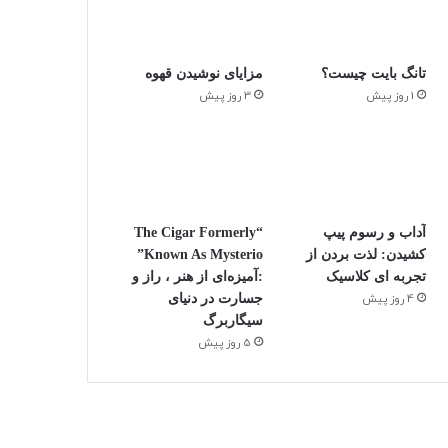
تانگ بایت چیست؟
مزایای نوشیدن قهوه
1 روز پیش
3 روز پیش
آداب و رسوم پیپ
“The Cigar Formerly
کشیدن: لذت بردن از
Known As Mysterio”
تجربه ای کلاسیک
:آمیزه‌ای از هنر ، راز و
4 روز پیش
جسارت در دنیای
سیگاربرگ
5 روز پیش