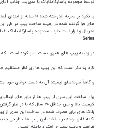
توسط مجموعه پاسارگادتاباک با مدیریت جناب آقای
با تکیه بر تجربه اندوخته 
های فرا گرفته شده در زمینه ساخت پیپ در طی این س
متریال و ابزار استاندارد ، مجموعه پاسارگادتاباک 
Series
در زمینه
پیپ های هنری
دست ساز کرده است ، که به 
لازم به ذکر است که این پیپ ها زیر نظر مستقیم ج
و گاهاً نمونه‌های لیمیتد آن به دست توانای خود ای
برای ساخت این سری از پیپ ها از برایر های ایتالیایی 
کیفیت بالا و سن حداقل ۲۰ سال ک
بلاک های برایر مصرف شده در ساخت این سری از پیپ ها حداقل ۲۵ س
نکته قابل توجه در ساخت این پیپ ها ، طراحی جدید 
ظرافت و دقت بسیاری امتداد یافته است .