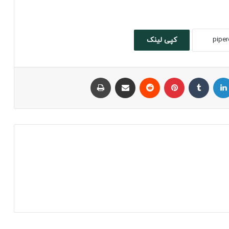
کپی لینک
لینکداین
تامبلر
پینتریست
Reddit
اشتراک با ایمیل
چاپ