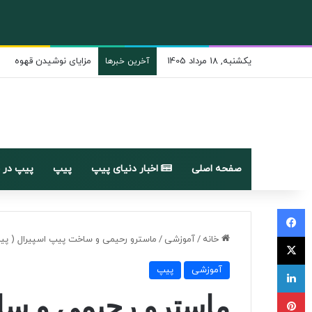
یکشنبه, 18 مرداد 1405
آداب و رسوم پیپ کشیدن
آخرین خبرها
صفحه اصلی
اخبار دنیای پیپ
پیپ
پیپ در 
فیسبوک
ایکس
خانه
/
آموزشی
/
ماسترو رحیمی و ساخت پیپ اسپیرال ( پیپ
لینکداین
آموزشی
پیپ
پینتریست
ماسترو رحیمی و ساخ