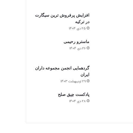
0%
افزایش پرفروش ترین سیگارت
در ترکیه
25 دی 1404
ماسترو رحیمی
26 دی 1404
گردهمایی انجمن مجموعه داران
ایران
29 اردیبهشت 1403
پادکست چپق صلح
28 دی 1404