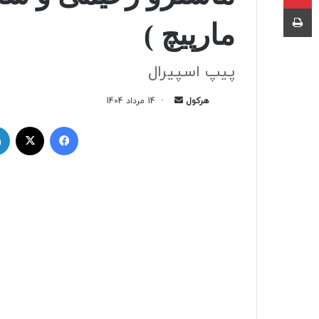
چاپ
مارپیچ )
پیپ اسپیرال
هرکول
ا
14 مرداد 1404
ر
فیسبوک
ایکس
س
ا
ل
ب
ه
ا
ی
م
ی
ل