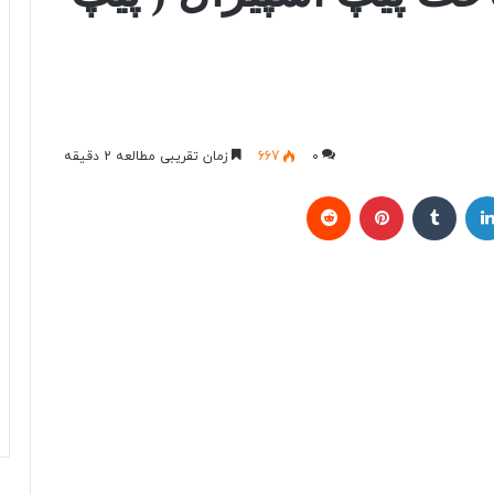
0
667
زمان تقریبی مطالعه 2 دقیقه
لینکداین
تامبلر
پینتریست
Reddit