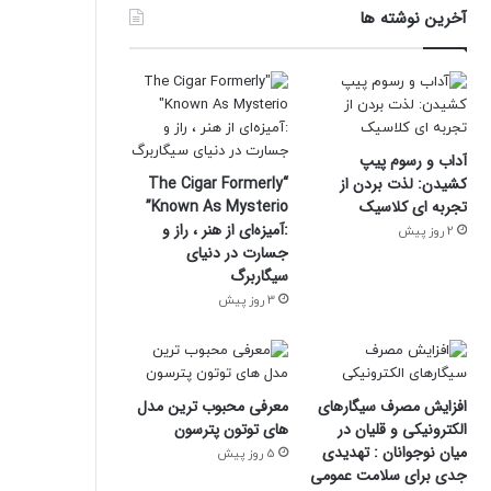
آخرین نوشته ها
آداب و رسوم پیپ
کشیدن: لذت بردن از
“The Cigar Formerly
تجربه ای کلاسیک
Known As Mysterio”
:آمیزه‌ای از هنر ، راز و
2 روز پیش
جسارت در دنیای
سیگاربرگ
3 روز پیش
افزایش مصرف سیگارهای
معرفی محبوب ترین مدل
الکترونیکی و قلیان در
های توتون پترسون
میان نوجوانان : تهدیدی
5 روز پیش
جدی برای سلامت عمومی