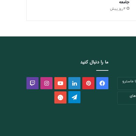
جامعه
4 روز پیش
ما را دنبال کنید
 ماسترو
فیسبوک
پینتریست
لینکداین
یوتیوب
اینستاگرام
Twitch
تلگرام
های
aparat