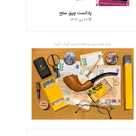
پادکست چپق صلح
28 دی 1404
برای خرید پیپ و ادوات پیپ کلیک کنید