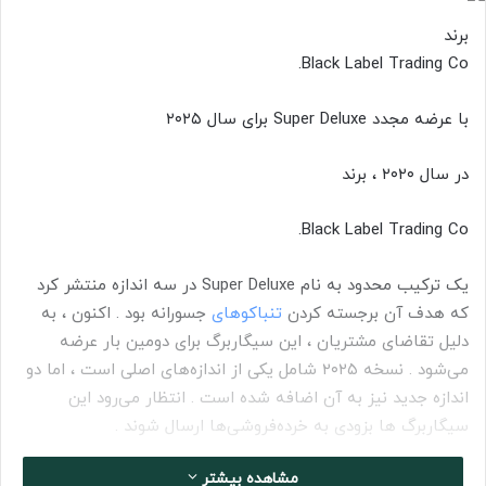
ل
برند
ب
Black Label Trading Co.
ه
ا
با عرضه مجدد Super Deluxe برای سال ۲۰۲۵
ی
م
در سال ۲۰۲۰ ، برند
ی
ل
Black Label Trading Co.
یک ترکیب محدود به نام Super Deluxe در سه اندازه منتشر کرد
که هدف آن برجسته کردن
تنباکوهای
جسورانه بود . اکنون ، به
دلیل تقاضای مشتریان ، این سیگاربرگ برای دومین بار عرضه
می‌شود . نسخه ۲۰۲۵ شامل یکی از اندازه‌های اصلی است ، اما دو
اندازه جدید نیز به آن اضافه شده است . انتظار می‌رود این
سیگاربرگ ها بزودی به خرده‌فروشی‌ها ارسال شوند .
مشاهده بیشتر
Super Deluxe