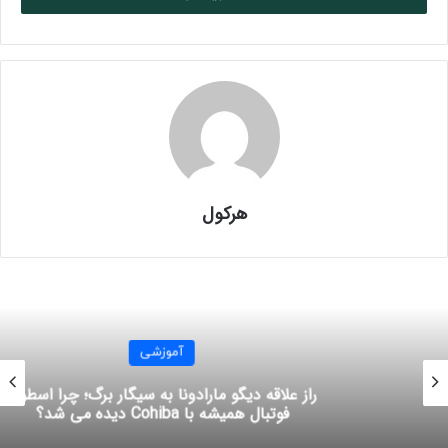
در کارخانه
Fabrica Oveja Negra
این شرکت در Estelí ، نیکاراگوئه تولید می‌شود و از لفاف مادورو
San Andrés مکزیکی ، بایندر Habano اکوادور و پرکننده
نیکاراگوئه‌ای تشکیل شده است . از نظر قدرت ، شرکت این ترکیب
هرکول
را متوسط تا قوی اما پرطعم توصیف می‌کند .
اندازه Petite Corona Box Press با ابعاد ۴/۵ اینچ و رینگ گیج
۴۸ (۱۱ دلار) از نسخه اصلی ۲۰۲۰ است و برای سال ۲۰۲۵ بازگشته
است . اندازه‌های جدید شامل Robusto Box Press (۵ اینچ با
آموزشی
رینگ گیج ۵۴ ، ۱۲ دلار) و Toro Box Press (۶ اینچ با رینگ گیج
۵۰ ، ۱۳ دلار) هستند .
راز علاقه دیگو مارادونا به سیگار برگ؛ چرا اسطوره
فوتبال همیشه با Cohiba دیده می شد؟
Super Deluxe