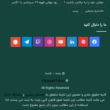
حواس خود را به چالش بکشید !
روز جهانی قهوه ۲۹ سپتامبر یا ۱ اکتبر
ماسترو رحیمی
پیپ
ما را دنبال کنید
فیسبوک
پینتریست
لینکداین
یوتیوب
اینستاگرام
Twitch
تلگرام
aparat
© 2010 – 2026
PasargadTabac
®
All Rights Reserved
كليه حقوق مادی و معنوی اين تارنما متعلق به
ماسترو رحیمی
و
پاسارگاد تاباک
می باشد کلیه مطالب این تارنما طبق قانون کپی رایت به ثبت می رسند، لذا
استفاده از این مطالب بدون ذکر منبع ممنوع است