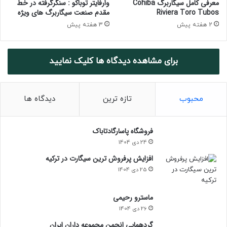
معرفی کامل سیگاربرگ Cohiba
وارفایتر توباکو : سنگرگرفته در خط
l
Riviera Toro Tubos
مقدم صنعت سیگاربرگ های ویژه
ب
2 هفته پیش
3 هفته پیش
کپی لینک
ا
ت
و
برای مشاهده دیدگاه ها کلیک نمایید
ز
ی
ع‌
ک
محبوب
تازه ترین
دیدگاه ها
ن
ن
0%
د
فروشگاه پاسارگادتاباک
ه
24 دی 1404
ج
د
افزایش پرفروش ترین سیگارت در ترکیه
ی
25 دی 1404
د
ب
ماسترو رحیمی
ه
26 دی 1404
ب
ا
گردهمایی انجمن مجموعه داران ایران