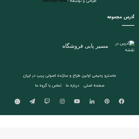
طراحی و توسعه -
Rahmani-web
آدرس مجموعه
مسیر یابی فروشگاه
ماسترو رحیمی اولین طراح و سازنده اصولی پیپ در ایران
صفحه اصلی
درباره ما
تماس با گروه ما
فیسبوک
پینتریست
لینکداین
یوتیوب
اینستاگرام
Twitch
تلگرام
aparat