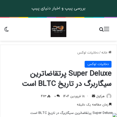
بررسی پیپ و اخبار دنیای پیپ
منو
جستجو برای
تغ
خانه
/
دخانیات لوکس
دخانیات لوکس
Super Deluxe پرتقاضاترین
سیگاربرگ در تاریخ BLTC است
هرکول
ا
18 فروردین 1404
0
463
ر
زمان مطالعه یک دقیقه
س
ا