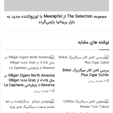
گ
T
س
h
همین امروز عضو انجمن سفر و پیپ شوید
ب
e
مجموعه The Selection از Meerapfel با توزیع‌کننده جدید به
ز
S
د
بازار بریتانیا بازمی‌گردد
e
خرید سیگاربرگ
فروشگاه سیگار
۱
ر
l
م
e
خرید سیگار برگ
فروشگاه سیگار
۲
ی‌
c
نوشته های مشابه
آ
t
بخشی کوتاه از آموزش سیگار برگ
ی
i
ن
o
د
n
برگرفته از آموزه‌های ماسترو رحیمی و استاد کامران
ا
گرد آوری توسط تیم تولید محتوای پاسارگادتاباک
ز
بررسی کامل کاتر سیگاربرگ Böker
در
انجمن پیپ
و سیگاربرگ ایران
M
Plus Cigar Cutter
Villiger Cigars North America در
e
سال ۲۰۲۵؛ از Villiger 1888 Gran
2 هفته پیش
Reserva تا بازطراحی La Capitana
e
PasargadTabac
r
2 هفته پیش
Mastro Rahimi
a
p
اخبار دنیای پیپ و سیگار برگ را دنبال کنید
f
e