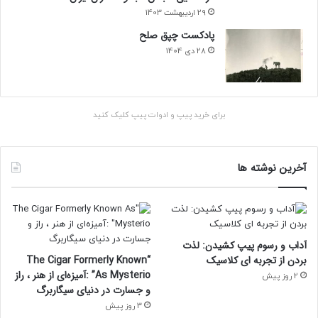
ز
29 اردیبهشت 1403
ا
پادکست چپق صلح
ر
ب
28 دی 1404
ر
ی
ت
ا
برای خرید پیپ و ادوات پیپ کلیک کنید
ن
ی
ا
آخرین نوشته ها
ب
ا
ز
م
ی‌
گ
آداب و رسوم پیپ کشیدن: لذت
ر
بردن از تجربه ای کلاسیک
“The Cigar Formerly Known
د
As Mysterio” :آمیزه‌ای از هنر ، راز
2 روز پیش
د
و جسارت در دنیای سیگاربرگ
3 روز پیش